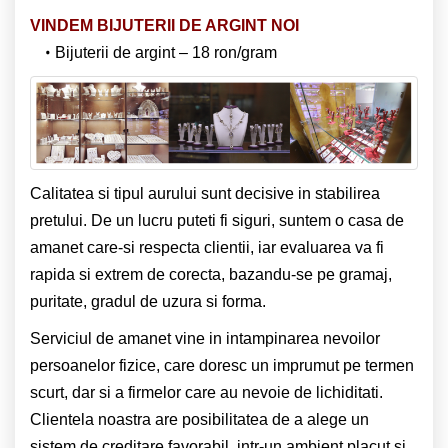
VINDEM BIJUTERII DE ARGINT NOI
Bijuterii de argint – 18 ron/gram
Calitatea si tipul aurului sunt decisive in stabilirea
pretului. De un lucru puteti fi siguri, suntem o casa de
amanet care-si respecta clientii, iar evaluarea va fi
rapida si extrem de corecta, bazandu-se pe gramaj,
puritate, gradul de uzura si forma.
Serviciul de amanet vine in intampinarea nevoilor
persoanelor fizice, care doresc un imprumut pe termen
scurt, dar si a firmelor care au nevoie de lichiditati.
Clientela noastra are posibilitatea de a alege un
sistem de creditare favorabil, intr-un ambient placut si