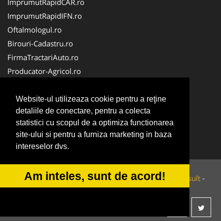
ImprumutRapidCAR.ro
ImprumutRapidIFN.ro
Oftalmologul.ro
Birouri-Cadastru.ro
FirmaTractariAuto.ro
Producator-Agricol.ro
Servicii-DDD.com
Brutari
Website-ul utilizeaza cookie pentru a reţine
detaliile de conectare, pentru a colecta
Apicultorul.com
statistici cu scopul de a optimiza functionarea
CentruInchirieri.ro
site-ului si pentru a furniza marketing in baza
Medic-Bun.com
intereselor dvs.
Am inteles, sunt de acord!
© 2014-2026 Powered by
VilonMedia
&
Tokaido Consult
-
ANPC
SOL