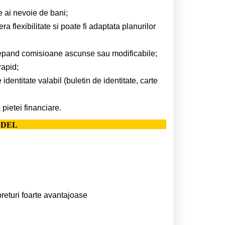
 ai nevoie de bani;
a flexibilitate si poate fi adaptata planurilor
cepand comisioane ascunse sau modificabile;
rapid;
dentitate valabil (buletin de identitate, carte
pietei financiare.
Y DEL
returi foarte avantajoase