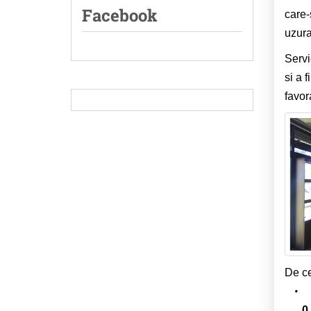
Facebook
care-
uzura
Servi
si a 
favora
De ce
P
0