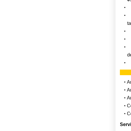
P
Pe
ta
C
Ga
Co
de
I
A
A
A
C
C
Servi