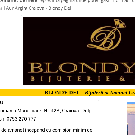
 Amanet Cernele
reprezinta pagina unde puteti gasi informatii u
erii Aur Argint Craiova - Blondy Del .
BLONDY DEL
- Bijuterii si Amanet C
IU
Romania Muncitoare, Nr. 42B, Craiova, Dolj
on: 0753 270 777
 de amanet incepand cu comision minim de