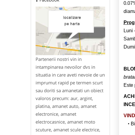
0.07%
diam
Prog
Luni 
Samba
Dumin
Partenerii nostri vin in
intampinarea nevoilor dvs in
BLO
situatia in care aveti nevoie de un
bratar
imprumut rapid pe termen scurt
Este 
sau doriti sa amanetati un obiect
ACHI
valoros precum: aur, argint,
INCE
platina, amanet auto, amanet
electronice, amanet
VIND
electrocasnice, amanet moto
Bi
scuture, amanet scule electrice,