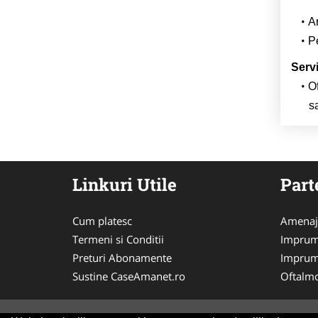
Ar
P
Serv
O
s
Linkuri Utile
Part
Cum platesc
Amenaj
Termeni si Conditii
Imprum
Preturi Abonamente
Imprum
Sustine CaseAmanet.ro
Oftalmo