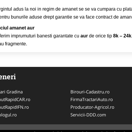
gintul adus la noi in regim de amanet se se va cumpara cu plata p
entru bunurile aduse drept garantie se va face contract de ama
iciul amanet aur
ferim imprumuturi banesti garantate cu
aur
de orice tip
8k – 24k
au fragmente.
eneri
ari Gradina
Birouri-Cadastru.ro
utRapidCAR.ro
FirmaTractariAuto.ro
utRapidIFN.ro
Producator-Agricol.ro
logul.ro
Servicii-DDD.com