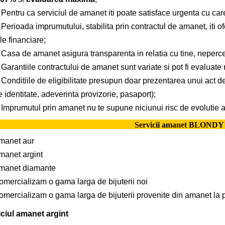
entru ca serviciul de amanet iti poate satisface urgenta cu care
rioada imprumutului, stabilita prin contractul de amanet, iti ofer
le financiare;
asa de amanet asigura transparenta in relatia cu tine, neper
rantiile contractului de amanet sunt variate si pot fi evaluate 
nditiile de eligibilitate presupun doar prezentarea unui act de i
 identitate, adeverinta provizorie, pasaport);
mprumutul prin amanet nu te supune niciunui risc de evolutie a 
Servicii amanet BLOND
manet aur
manet argint
manet diamante
omercializam o gama larga de bijuterii noi
omercializam o gama larga de bijuterii provenite din amanet la p
ciul amanet argint