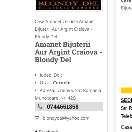
Case
Bijut
Case Amanet Cernele Amanet
Bijuterii Aur Argint Craiova -
Blondy Del
Amanet Bijuterii
Aur Argint Craiova -
Blondy Del
Judet:
Dolj
Oras:
Cernele
Adresa:
Craiova, Str. Romania
Muncitoare ,Nr. 42B
SED
0744651858
Str. 
Telef
blondydel@yahoo.com
Casa
Facebook