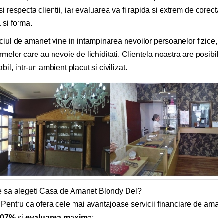
si respecta clientii, iar evaluarea va fi rapida si extrem de core
 si forma.
ciul de amanet vine in intampinarea nevoilor persoanelor fizice
firmelor care au nevoie de lichiditati. Clientela noastra are posib
bil, intr-un ambient placut si civilizat.
 sa alegeti Casa de Amanet Blondy Del?
entru ca ofera cele mai avantajoase servicii financiare de am
.07%
si
evaluarea maxima
;