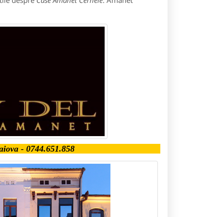
tile despre
Case Amanet Cernele
: Amanet
raiova - 0744.651.858