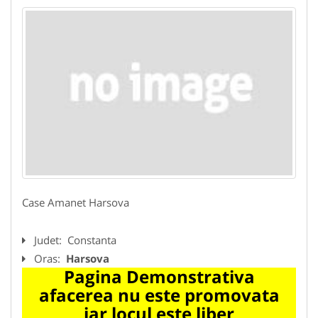
Case Amanet Harsova
Judet:
Constanta
Oras:
Harsova
Pagina Demonstrativa
afacerea nu este promovata
iar locul este liber