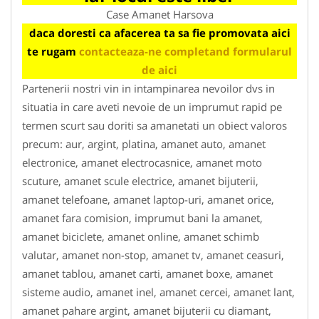
Case Amanet Harsova
daca doresti ca afacerea ta sa fie promovata aici
te rugam
contacteaza-ne completand formularul
de aici
Partenerii nostri vin in intampinarea nevoilor dvs in
situatia in care aveti nevoie de un imprumut rapid pe
termen scurt sau doriti sa amanetati un obiect valoros
precum: aur, argint, platina, amanet auto, amanet
electronice, amanet electrocasnice, amanet moto
scuture, amanet scule electrice, amanet bijuterii,
amanet telefoane, amanet laptop-uri, amanet orice,
amanet fara comision, imprumut bani la amanet,
amanet biciclete, amanet online, amanet schimb
valutar, amanet non-stop, amanet tv, amanet ceasuri,
amanet tablou, amanet carti, amanet boxe, amanet
sisteme audio, amanet inel, amanet cercei, amanet lant,
amanet pahare argint, amanet bijuterii cu diamant,