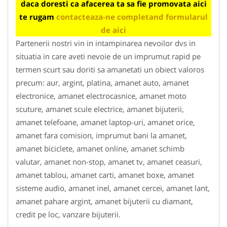
daca doresti ca afacerea ta sa fie promovata aici
te rugam
contacteaza-ne completand formularul
de aici
Partenerii nostri vin in intampinarea nevoilor dvs in
situatia in care aveti nevoie de un imprumut rapid pe
termen scurt sau doriti sa amanetati un obiect valoros
precum: aur, argint, platina, amanet auto, amanet
electronice, amanet electrocasnice, amanet moto
scuture, amanet scule electrice, amanet bijuterii,
amanet telefoane, amanet laptop-uri, amanet orice,
amanet fara comision, imprumut bani la amanet,
amanet biciclete, amanet online, amanet schimb
valutar, amanet non-stop, amanet tv, amanet ceasuri,
amanet tablou, amanet carti, amanet boxe, amanet
sisteme audio, amanet inel, amanet cercei, amanet lant,
amanet pahare argint, amanet bijuterii cu diamant,
credit pe loc, vanzare bijuterii.