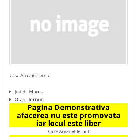
Case Amanet Iernut
Judet:
Mures
Oras:
Iernut
Pagina Demonstrativa
afacerea nu este promovata
iar locul este liber
Case Amanet Iernut