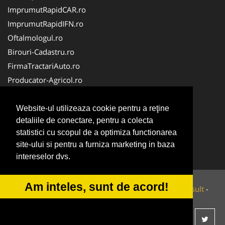
ImprumutRapidCAR.ro
ImprumutRapidIFN.ro
Oftalmologul.ro
Birouri-Cadastru.ro
FirmaTractariAuto.ro
Producator-Agricol.ro
Servicii-DDD.com
Brutari
Website-ul utilizeaza cookie pentru a reţine
detaliile de conectare, pentru a colecta
Apicultorul.com
statistici cu scopul de a optimiza functionarea
CentruInchirieri.ro
site-ului si pentru a furniza marketing in baza
Medic-Bun.com
intereselor dvs.
Am inteles, sunt de acord!
© 2014-2026 Powered by
VilonMedia
&
Tokaido Consult
-
ANPC
SOL