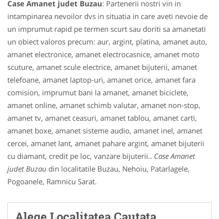
Case Amanet judet Buzau
: Partenerii nostri vin in
intampinarea nevoilor dvs in situatia in care aveti nevoie de
un imprumut rapid pe termen scurt sau doriti sa amanetati
un obiect valoros precum: aur, argint, platina, amanet auto,
amanet electronice, amanet electrocasnice, amanet moto
scuture, amanet scule electrice, amanet bijuterii, amanet
telefoane, amanet laptop-uri, amanet orice, amanet fara
comision, imprumut bani la amanet, amanet biciclete,
amanet online, amanet schimb valutar, amanet non-stop,
amanet tv, amanet ceasuri, amanet tablou, amanet carti,
amanet boxe, amanet sisteme audio, amanet inel, amanet
cercei, amanet lant, amanet pahare argint, amanet bijuterii
cu diamant, credit pe loc, vanzare bijuterii..
Case Amanet
judet Buzau
din localitatile Buzau, Nehoiu, Patarlagele,
Pogoanele, Ramnicu Sarat.
Alege Localitatea Cautata