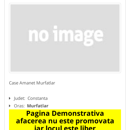
Case Amanet Murfatlar
Judet:
Constanta
Oras:
Murfatlar
Pagina Demonstrativa
afacerea nu este promovata
iar locul este liber