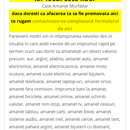
Case Amanet Murfatlar
daca doresti ca afacerea ta sa fie promovata aici
te rugam
contacteaza-ne completand formularul
de aici
Partenerii nostri vin in intampinarea nevoilor dvs in
situatia in care aveti nevoie de un imprumut rapid pe
termen scurt sau doriti sa amanetati un obiect valoros
precum: aur, argint, platina, amanet auto, amanet
electronice, amanet electrocasnice, amanet moto
scuture, amanet scule electrice, amanet bijuterii,
amanet telefoane, amanet laptop-uri, amanet orice,
amanet fara comision, imprumut bani la amanet,
amanet biciclete, amanet online, amanet schimb
valutar, amanet non-stop, amanet tv, amanet ceasuri,
amanet tablou, amanet carti, amanet boxe, amanet
sisteme audio, amanet inel, amanet cercei, amanet lant,
amanet pahare argint, amanet bijuterii cu diamant,