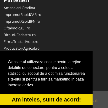
Amenajari Gradina
ImprumutRapidCAR.ro
ImprumutRapidIFN.ro
Oftalmologul.ro
Birouri-Cadastru.ro
FirmaTractariAuto.ro
Producator-Agricol.ro
Servicii-DDD.com
Brutari
Website-ul utilizeaza cookie pentru a reţine
detaliile de conectare, pentru a colecta
Apicultorul.com
statistici cu scopul de a optimiza functionarea
CentruInchirieri.ro
site-ului si pentru a furniza marketing in baza
Medic-Bun.com
intereselor dvs.
Am inteles, sunt de acord!
© 2014-2026 Powered by
VilonMedia
&
Tokaido Consult
-
ANPC
SOL