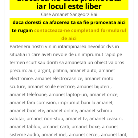
iar locul este liber
Case Amanet Sangeorz Bai
daca doresti ca afacerea ta sa fie promovata aici
te rugam
contacteaza-ne completand formularul
de aici
Partenerii nostri vin in intampinarea nevoilor dvs in
situatia in care aveti nevoie de un imprumut rapid pe
termen scurt sau doriti sa amanetati un obiect valoros
precum: aur, argint, platina, amanet auto, amanet
electronice, amanet electrocasnice, amanet moto
scuture, amanet scule electrice, amanet bijuterii,
amanet telefoane, amanet laptop-uri, amanet orice,
amanet fara comision, imprumut bani la amanet,
amanet biciclete, amanet online, amanet schimb
valutar, amanet non-stop, amanet tv, amanet ceasuri,
amanet tablou, amanet carti, amanet boxe, amanet
sisteme audio, amanet inel, amanet cercei, amanet lant,