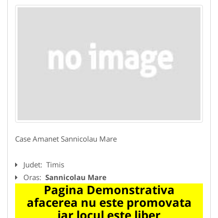
Case Amanet Sannicolau Mare
Judet:
Timis
Oras:
Sannicolau Mare
Pagina Demonstrativa
afacerea nu este promovata
iar locul este liber