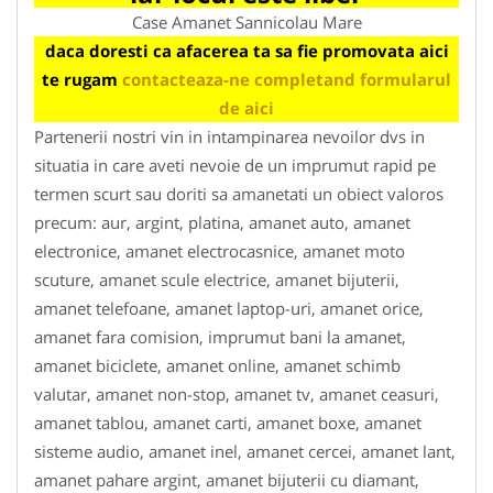
Case Amanet Sannicolau Mare
daca doresti ca afacerea ta sa fie promovata aici
te rugam
contacteaza-ne completand formularul
de aici
Partenerii nostri vin in intampinarea nevoilor dvs in
situatia in care aveti nevoie de un imprumut rapid pe
termen scurt sau doriti sa amanetati un obiect valoros
precum: aur, argint, platina, amanet auto, amanet
electronice, amanet electrocasnice, amanet moto
scuture, amanet scule electrice, amanet bijuterii,
amanet telefoane, amanet laptop-uri, amanet orice,
amanet fara comision, imprumut bani la amanet,
amanet biciclete, amanet online, amanet schimb
valutar, amanet non-stop, amanet tv, amanet ceasuri,
amanet tablou, amanet carti, amanet boxe, amanet
sisteme audio, amanet inel, amanet cercei, amanet lant,
amanet pahare argint, amanet bijuterii cu diamant,