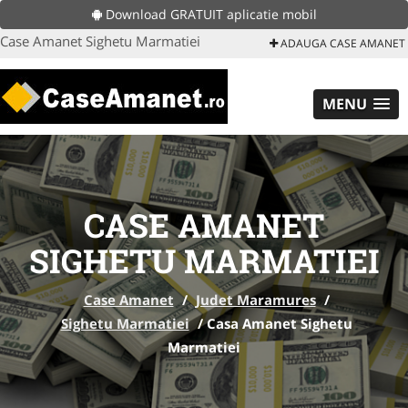
Download GRATUIT aplicatie mobil
Case Amanet Sighetu Marmatiei
ADAUGA CASE AMANET
MENU
CASE AMANET
SIGHETU MARMATIEI
Case Amanet
/
Judet Maramures
/
Sighetu Marmatiei
/
Casa Amanet Sighetu
Marmatiei