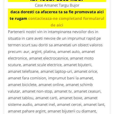
Case Amanet Targu Bujor
daca doresti ca afacerea ta sa fie promovata aici
te rugam
contacteaza-ne completand formularul
de aici
Partenerii nostri vin in intampinarea nevoilor dvs in
situatia in care aveti nevoie de un imprumut rapid pe
termen scurt sau doriti sa amanetati un obiect valoros
precum: aur, argint, platina, amanet auto, amanet
electronice, amanet electrocasnice, amanet moto
scuture, amanet scule electrice, amanet bijuterii,
amanet telefoane, amanet laptop-uri, amanet orice,
amanet fara comision, imprumut bani la amanet,
amanet biciclete, amanet online, amanet schimb
valutar, amanet non-stop, amanet tv, amanet ceasuri,
amanet tablou, amanet carti, amanet boxe, amanet
sisteme audio, amanet inel, amanet cercei, amanet lant,
amanet pahare argint, amanet bijuterii cu diamant,