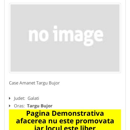
Case Amanet Targu Bujor
Judet:
Galati
Oras:
Targu Bujor
Pagina Demonstrativa
afacerea nu este promovata
iar locul este liber