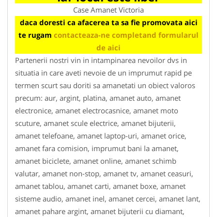
Case Amanet Victoria
daca doresti ca afacerea ta sa fie promovata aici
te rugam
contacteaza-ne completand formularul
de aici
Partenerii nostri vin in intampinarea nevoilor dvs in
situatia in care aveti nevoie de un imprumut rapid pe
termen scurt sau doriti sa amanetati un obiect valoros
precum: aur, argint, platina, amanet auto, amanet
electronice, amanet electrocasnice, amanet moto
scuture, amanet scule electrice, amanet bijuterii,
amanet telefoane, amanet laptop-uri, amanet orice,
amanet fara comision, imprumut bani la amanet,
amanet biciclete, amanet online, amanet schimb
valutar, amanet non-stop, amanet tv, amanet ceasuri,
amanet tablou, amanet carti, amanet boxe, amanet
sisteme audio, amanet inel, amanet cercei, amanet lant,
amanet pahare argint, amanet bijuterii cu diamant,