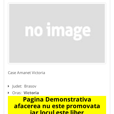
Case Amanet Victoria
Judet:
Brasov
Oras:
Victoria
Pagina Demonstrativa
afacerea nu este promovata
iar locul este liber